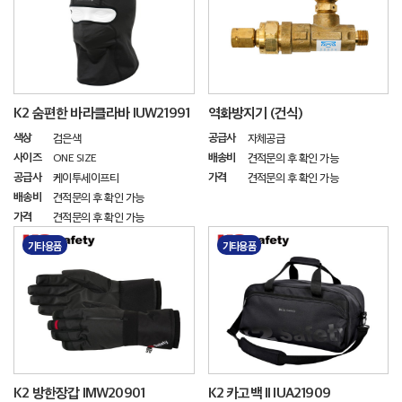
K2 숨편한 바라클라바 IUW21991
역화방지기 (건식)
색상
공급사
검은색
자체공급
사이즈
배송비
ONE SIZE
견적문의 후 확인 가능
공급사
가격
케이투세이프티
견적문의 후 확인 가능
배송비
견적문의 후 확인 가능
가격
견적문의 후 확인 가능
기타용품
기타용품
K2 방한장갑 IMW20901
K2 카고백 II IUA21909