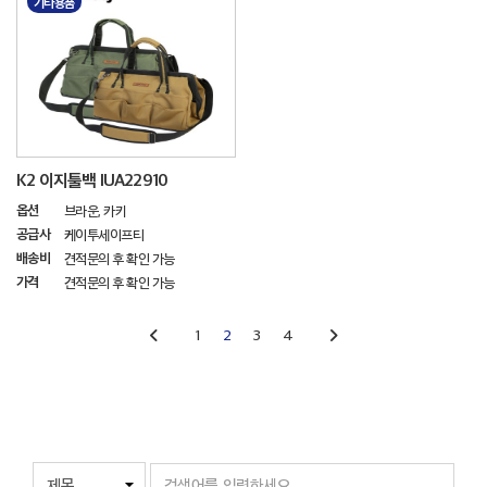
기타용품
K2 이지툴백 IUA22910
옵션
브라운, 카키
공급사
케이투세이프티
배송비
견적문의 후 확인 가능
가격
견적문의 후 확인 가능
1
2
3
4