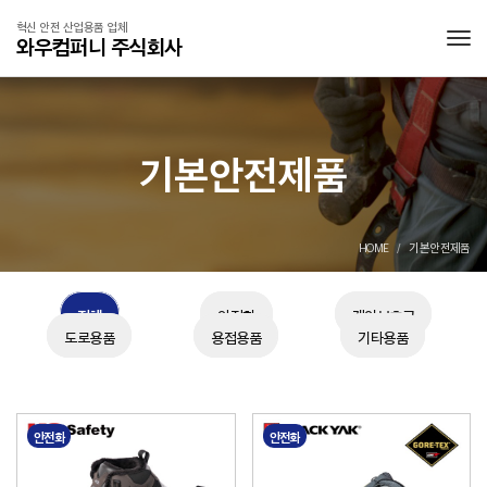
혁신 안전 산업용품 업체
와우컴퍼니 주식회사
Tog
기본안전제품
HOME
기본안전제품
전체
안전화
개인보호구
도로용품
용접용품
기타용품
안전화
안전화