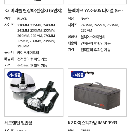
K2 미라클 현장화(선심X) (6인치)
블랙야크 YAK-605 다이얼 (6인치)
색상
색상
BLACK
NAVY
사이즈
사이즈
230MM, 235MM, 240MM,
240MM, 245MM, 250MM,
245MM, 250MM, 255MM,
285MM
260MM, 265MM, 270MM,
공급사
블랙야크아이앤씨
275MM, 280MM, 285MM,
배송비
견적문의 후 확인 가능
290MM
가격
견적문의 후 확인 가능
공급사
케이투세이프티
배송비
견적문의 후 확인 가능
가격
견적문의 후 확인 가능
기타용품
기타용품
헤드랜턴 일반형
K2 아이스팩가방 IMM19933
사이즈
색상
ONE SIZE
검은색