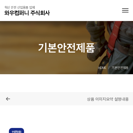
혁신 안전 산업용품 업체
와우컴퍼니 주식회사
Tog
기본안전제품
HOME
기본안전제품
목록
상품 이미지
요약 설명
내용
안전화